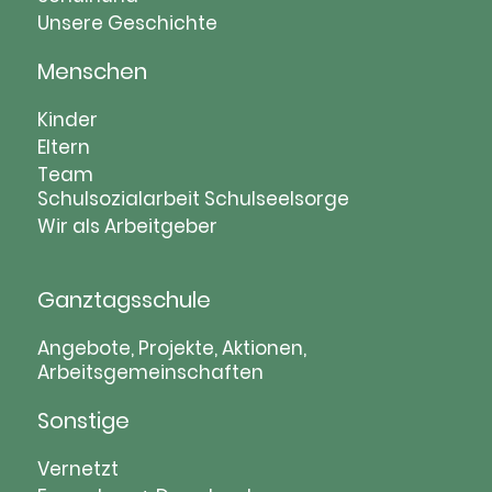
Unsere Geschichte
Menschen
Navigation
Kinder
überspringen
Eltern
Team
Schulsozialarbeit
Schulseelsorge
Wir als Arbeitgeber
Ganztagsschule
Navigation
Angebote, Projekte, Aktionen,
Arbeitsgemeinschaften
überspringen
Sonstige
Navigation
Vernetzt