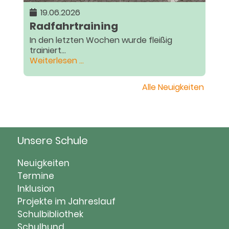
19.06.2026
Radfahrtraining
In den letzten Wochen wurde fleißig
trainiert...
Radfahrtraining
Weiterlesen …
Alle Neuigkeiten
Unsere Schule
Navigation
Neuigkeiten
überspringen
Termine
Inklusion
Projekte im Jahreslauf
Schulbibliothek
Schulhund