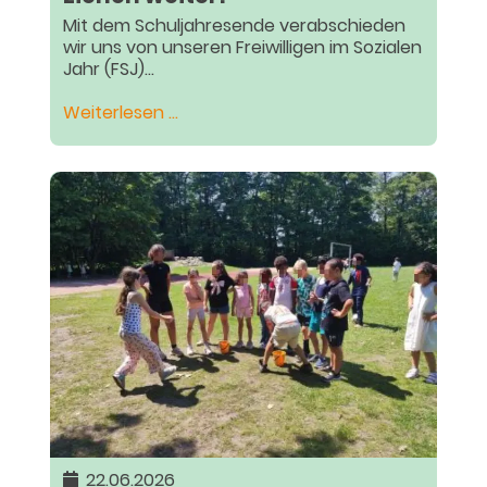
Mit dem Schuljahresende verabschieden
wir uns von unseren Freiwilligen im Sozialen
Jahr (FSJ)...
Ganztagsangebote:
Weiterlesen …
Abschied
und
Danke:
Unsere
FSJ-
tler
ziehen
weiter!
22.06.2026