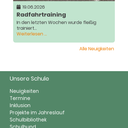
19.06.2026
Radfahrtraining
In den letzten Wochen wurde fleißig
trainiert...
Radfahrtraining
Weiterlesen …
Alle Neuigkeiten
Unsere Schule
Navigation
Neuigkeiten
überspringen
Termine
Inklusion
Projekte im Jahreslauf
Schulbibliothek
Schulhund