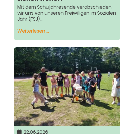
Mit dem Schuljahresende verabschieden
wir uns von unseren Freiwilligen im Sozialen
Jahr (FSJ)...
Ganztagsangebote:
Weiterlesen …
Abschied
und
Danke:
Unsere
FSJ-
tler
ziehen
weiter!
22.06.2026