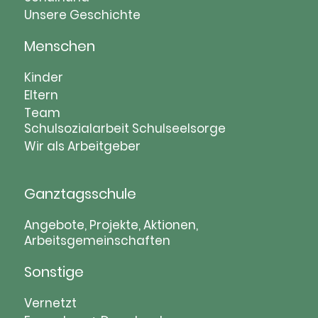
Unsere Geschichte
Menschen
Navigation
Kinder
überspringen
Eltern
Team
Schulsozialarbeit
Schulseelsorge
Wir als Arbeitgeber
Ganztagsschule
Navigation
Angebote, Projekte, Aktionen,
Arbeitsgemeinschaften
überspringen
Sonstige
Navigation
Vernetzt