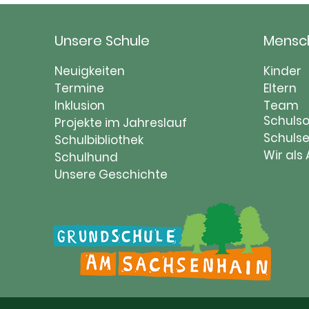
Unsere Schule
Mensc
Navigation
Naviga
Neuigkeiten
Kinder
überspringen
Termine
übersp
Eltern
Inklusion
Team
Schulso
Projekte im Jahreslauf
Schulse
Schulbibliothek
Wir als
Schulhund
Unsere Geschichte