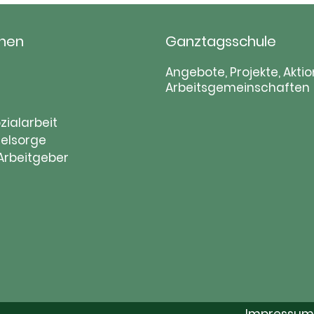
hen
Ganztagsschule
tion
Navigation
Angebote, Projekte, Aktio
Arbeitsgemeinschaften
ringen
überspringen
zialarbeit
elsorge
 Arbeitgeber
Impressum