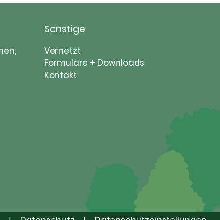
Sonstige
Navigation
nen,
Vernetzt
überspringen
Formulare + Downloads
Kontakt
Datenschutz
Datenschutzeinstellungen