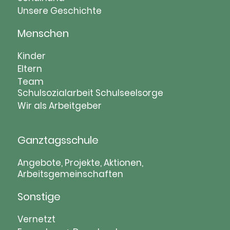
Unsere Geschichte
Menschen
Navigation
Kinder
überspringen
Eltern
Team
Schulsozialarbeit
Schulseelsorge
Wir als Arbeitgeber
Ganztagsschule
Navigation
Angebote, Projekte, Aktionen,
Arbeitsgemeinschaften
überspringen
Sonstige
Navigation
Vernetzt