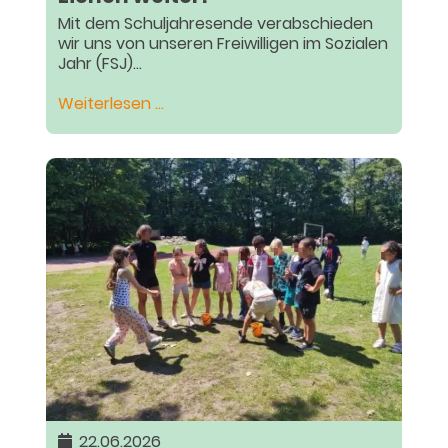
Mit dem Schuljahresende verabschieden
wir uns von unseren Freiwilligen im Sozialen
Jahr (FSJ)...
Ganztagsangebote:
Weiterlesen …
Abschied
und
Danke:
Unsere
FSJ-
tler
ziehen
weiter!
22.06.2026