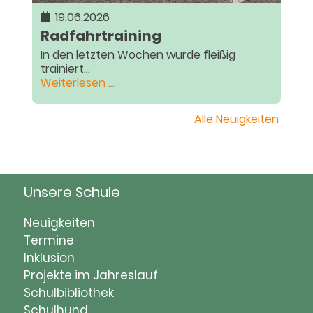
19.06.2026
Radfahrtraining
In den letzten Wochen wurde fleißig
trainiert...
Radfahrtraining
Weiterlesen …
Alle Neuigkeiten
Unsere Schule
Navigation
Neuigkeiten
überspringen
Termine
Inklusion
Projekte im Jahreslauf
Schulbibliothek
Schulhund