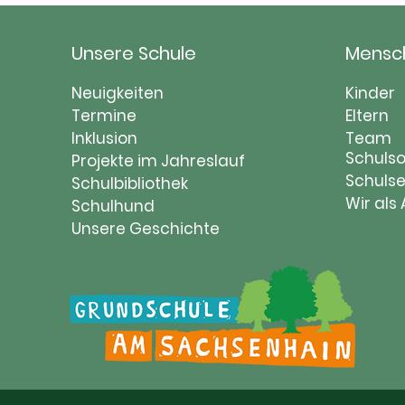
Unsere Schule
Mensc
Navigation
Naviga
Neuigkeiten
Kinder
überspringen
Termine
übersp
Eltern
Inklusion
Team
Schulso
Projekte im Jahreslauf
Schulse
Schulbibliothek
Wir als
Schulhund
Unsere Geschichte