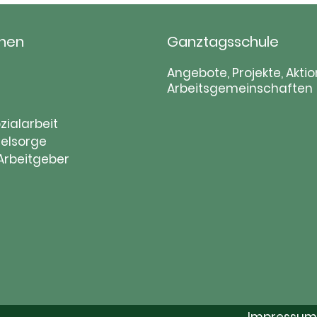
hen
Ganztagsschule
tion
Navigation
Angebote, Projekte, Aktio
Arbeitsgemeinschaften
ringen
überspringen
zialarbeit
elsorge
 Arbeitgeber
Impressum