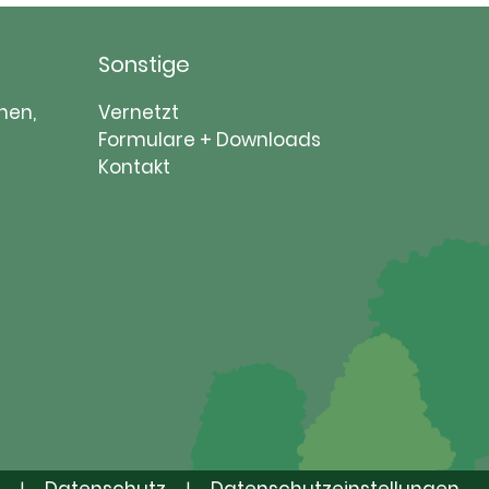
Sonstige
Navigation
nen,
Vernetzt
überspringen
Formulare + Downloads
Kontakt
Datenschutz
Datenschutzeinstellungen