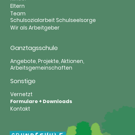
überspringen
Eltern
Team
Schulsozialarbeit
Schulseelsorge
Wir als Arbeitgeber
Ganztagsschule
Navigation
Angebote, Projekte, Aktionen,
Arbeitsgemeinschaften
überspringen
Sonstige
Navigation
Vernetzt
Formulare + Downloads
überspringen
Kontakt