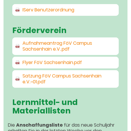
IServ Benutzerordnung
Förderverein
Aufnahmeantrag FöV Campus
Sachsenhain e.V..pdf
Flyer FöV Sachsenhain.pdf
Satzung FöV Campus Sachsenhain
e.V.~01.pdf
Lernmittel- und
Materiallisten
Die
Anschaffungsliste
für das neue Schuljahr
erhalten Sie in der letzten Woche vor den