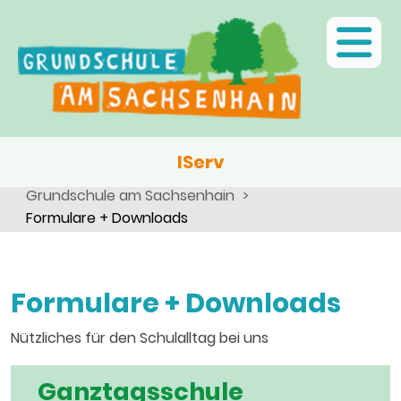
Ganztagsschule
Unsere Schule
Menschen
Team
Neuigkeiten
Kinder
Schulsozialarbeit
Angebote, Projekte, Aktionen, Arbeitsgemeinschaften
Termine
Eltern
Schulseelsorge
Inklusion
Team
Wir als Arbeitgeber
IServ
Projekte im Jahreslauf
Grundschule am Sachsenhain
Formulare + Downloads
Schulbibliothek
Schulhund
Formulare + Downloads
Unsere Geschichte
Nützliches für den Schulalltag bei uns
Ganztagsschule