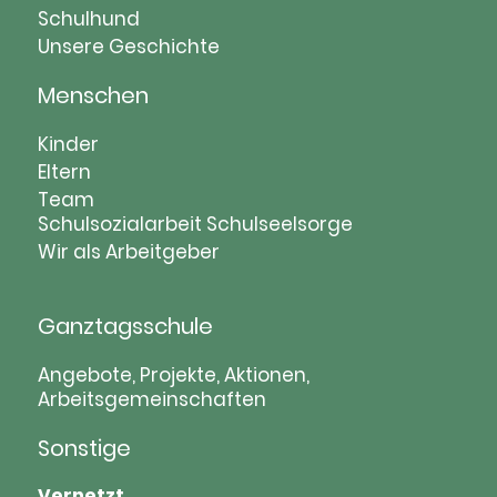
Schulhund
Unsere Geschichte
Menschen
Navigation
Kinder
überspringen
Eltern
Team
Schulsozialarbeit
Schulseelsorge
Wir als Arbeitgeber
Ganztagsschule
Navigation
Angebote, Projekte, Aktionen,
Arbeitsgemeinschaften
überspringen
Sonstige
Vernetzt