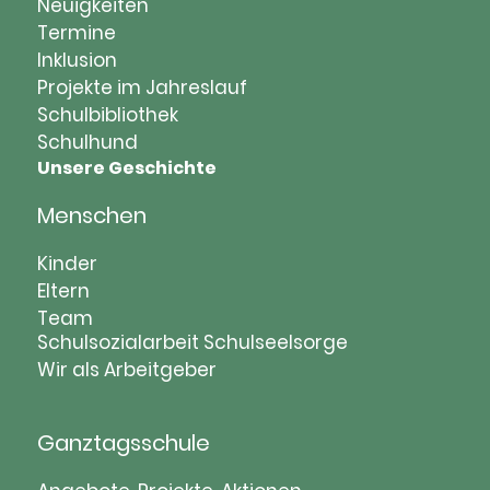
Navigation
Neuigkeiten
überspringen
Termine
Inklusion
Projekte im Jahreslauf
Schulbibliothek
Schulhund
Unsere Geschichte
Menschen
Navigation
Kinder
überspringen
Eltern
Team
Schulsozialarbeit
Schulseelsorge
Wir als Arbeitgeber
Ganztagsschule