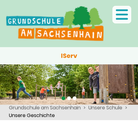
Ganztagsschule
Menschen
Team
Kinder
Schulsozialarbeit
Angebote, Projekte, Aktionen, Arbeitsgemeinschaften
Eltern
Schulseelsorge
Team
Wir als Arbeitgeber
IServ
•
•
•
Grundschule am Sachsenhain
Unsere Schule
Unsere Geschichte