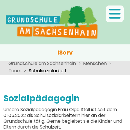
Ganztagsschule
Unsere Schule
Neuigkeiten
Angebote, Projekte, Aktionen, Arbeitsgemeinschaften
Termine
Inklusion
IServ
Projekte im Jahreslauf
Grundschule am Sachsenhain
Menschen
Team
Schulsozialarbeit
Schulbibliothek
Schulhund
Sozialpädagogin
Unsere Geschichte
Unsere Sozialpädagogin Frau Olga Stoll ist seit dem
01.05.2022 als Schulsozialarbeiterin hier an der
Grundschule tätig. Gerne begleitet sie die Kinder und
Eltern durch die Schulzeit.