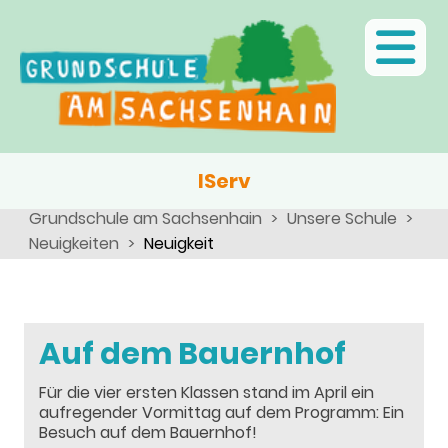
Ganztagsschule
Menschen
Team
Kinder
Schulsozialarbeit
Angebote, Projekte, Aktionen, Arbeitsgemeinschaften
Eltern
Schulseelsorge
Team
Wir als Arbeitgeber
IServ
Grundschule am Sachsenhain
Unsere Schule
Neuigkeiten
Neuigkeit
Auf dem Bauernhof
Für die vier ersten Klassen stand im April ein
aufregender Vormittag auf dem Programm: Ein
Besuch auf dem Bauernhof!