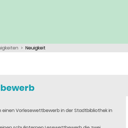
igkeiten
Neuigkeit
tbewerb
 einen Vorlesewettbewerb in der Stadtbibliothek in
inen schulinternen Lesewettbewerb die zwei