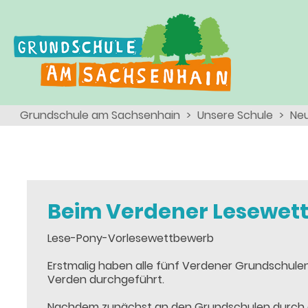
Ganztagsschule
Menschen
Team
Kinder
Schulsozialarbeit
Angebote, Projekte, Aktionen, Arbeitsgemeinschaften
Eltern
Schulseelsorge
Grundschule am Sachsenhain
Unsere Schule
Neu
Team
Wir als Arbeitgeber
Beim Verdener Lesewet
Lese-Pony-Vorlesewettbewerb
Erstmalig haben alle fünf Verdener Grundschulen
Verden durchgeführt.
Nachdem zunächst an den Grundschulen durch e