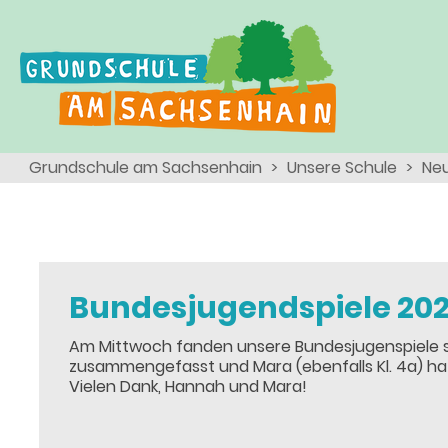
Ganztagsschule
Menschen
Team
Kinder
Schulsozialarbeit
Angebote, Projekte, Aktionen, Arbeitsgemeinschaften
Eltern
Schulseelsorge
Grundschule am Sachsenhain
Unsere Schule
Neu
Team
Wir als Arbeitgeber
Bundesjugendspiele 20
Am Mittwoch fanden unsere Bundesjugenspiele st
zusammengefasst und Mara (ebenfalls Kl. 4a) hat 
Vielen Dank, Hannah und Mara!