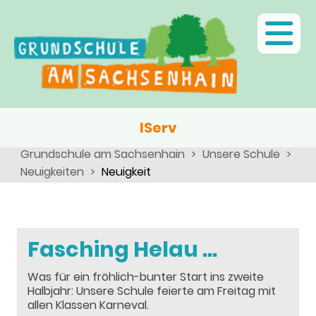
Ganztagsschule
Menschen
Team
Kinder
Schulsozialarbeit
Angebote, Projekte, Aktionen, Arbeitsgemeinschaften
Eltern
Schulseelsorge
Team
Wir als Arbeitgeber
IServ
Grundschule am Sachsenhain
Unsere Schule
Neuigkeiten
Neuigkeit
Fasching Helau ...
Was für ein fröhlich-bunter Start ins zweite
Halbjahr: Unsere Schule feierte am Freitag mit
allen Klassen Karneval.