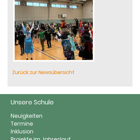
Zurück zur Newsübersicht
Unsere Schule
Navigation
Neuigkeiten
überspringen
Termine
Inklusion
Projekte im Jahreslauf