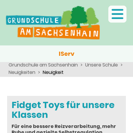
Ganztagsschule
Menschen
Team
Kinder
Schulsozialarbeit
Angebote, Projekte, Aktionen, Arbeitsgemeinschaften
Eltern
Schulseelsorge
Team
Wir als Arbeitgeber
IServ
Grundschule am Sachsenhain
Unsere Schule
Neuigkeiten
Neuigkeit
Fidget Toys für unsere
Klassen
Für eine bessere Reizverarbeitung, mehr
Ruhe und gezielte Selbstregulation