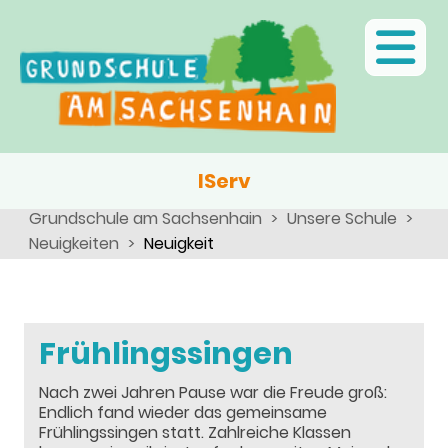
Ganztagsschule
Menschen
Team
Kinder
Schulsozialarbeit
Angebote, Projekte, Aktionen, Arbeitsgemeinschaften
Eltern
Schulseelsorge
Team
Wir als Arbeitgeber
IServ
Grundschule am Sachsenhain
Unsere Schule
Neuigkeiten
Neuigkeit
Frühlingssingen
Nach zwei Jahren Pause war die Freude groß:
Endlich fand wieder das gemeinsame
Frühlingssingen statt. Zahlreiche Klassen