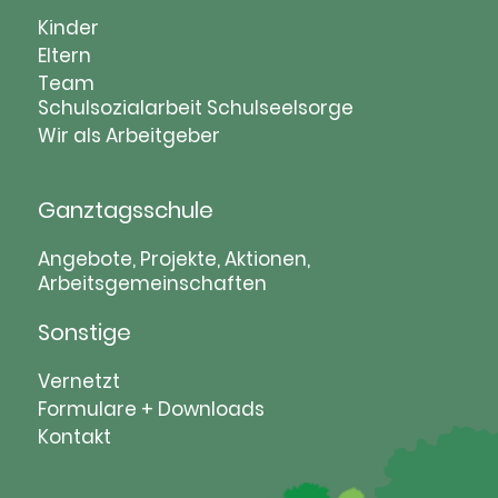
Navigation
Kinder
überspringen
Eltern
Team
Schulsozialarbeit
Schulseelsorge
Wir als Arbeitgeber
Ganztagsschule
Navigation
Angebote, Projekte, Aktionen,
Arbeitsgemeinschaften
überspringen
Sonstige
Navigation
Vernetzt
überspringen
Formulare + Downloads
Kontakt