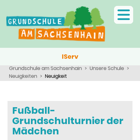
Ganztagsschule
Menschen
Team
Kinder
Schulsozialarbeit
Angebote, Projekte, Aktionen, Arbeitsgemeinschaften
Eltern
Schulseelsorge
Team
Wir als Arbeitgeber
IServ
Grundschule am Sachsenhain
Unsere Schule
Neuigkeiten
Neuigkeit
Fußball-
Grundschulturnier der
Mädchen