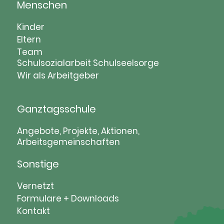
Menschen
Navigation
Kinder
überspringen
Eltern
Team
Schulsozialarbeit
Schulseelsorge
Wir als Arbeitgeber
Ganztagsschule
Navigation
Angebote, Projekte, Aktionen,
Arbeitsgemeinschaften
überspringen
Sonstige
Navigation
Vernetzt
überspringen
Formulare + Downloads
Kontakt