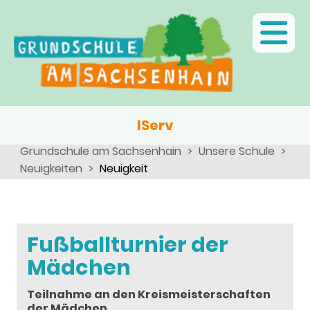
Ganztagsschule
Menschen
Team
Kinder
Schulsozialarbeit
Angebote, Projekte, Aktionen, Arbeitsgemeinschaften
Eltern
Schulseelsorge
Team
Wir als Arbeitgeber
IServ
Grundschule am Sachsenhain
Unsere Schule
Neuigkeiten
Neuigkeit
Fußballturnier der
Mädchen
Teilnahme an den Kreismeisterschaften
der Mädchen