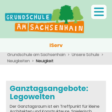
Ganztagsschule
Menschen
Team
Kinder
Schulsozialarbeit
Angebote, Projekte, Aktionen, Arbeitsgemeinschaften
Eltern
Schulseelsorge
Team
Wir als Arbeitgeber
IServ
Grundschule am Sachsenhain
Unsere Schule
Neuigkeiten
Neuigkeit
Ganztagsangebote:
Legowelten
Der Ganztagsraum ist ein Treffpunkt für kleine
Architekten und Konstrukteure. Spielerisch