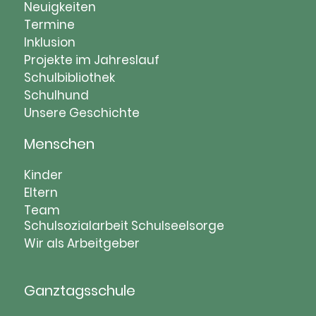
Navigation
Neuigkeiten
überspringen
Termine
Inklusion
Projekte im Jahreslauf
Schulbibliothek
Schulhund
Unsere Geschichte
Menschen
Navigation
Kinder
überspringen
Eltern
Team
Schulsozialarbeit
Schulseelsorge
Wir als Arbeitgeber
Ganztagsschule