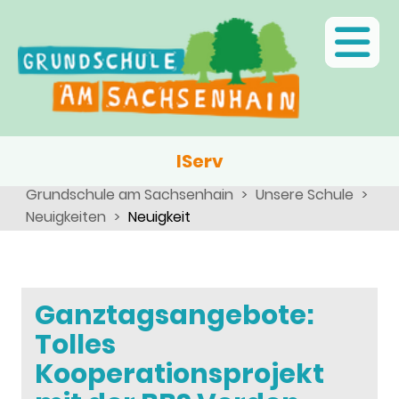
Ganztagsschule
Menschen
Team
Kinder
Schulsozialarbeit
Angebote, Projekte, Aktionen, Arbeitsgemeinschaften
Eltern
Schulseelsorge
Team
Wir als Arbeitgeber
IServ
Grundschule am Sachsenhain
Unsere Schule
Neuigkeiten
Neuigkeit
Ganztagsangebote:
Tolles
Kooperationsprojekt