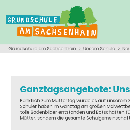
Ganztagsschule
Menschen
Team
Kinder
Schulsozialarbeit
Angebote, Projekte, Aktionen, Arbeitsgemeinschaften
Eltern
Schulseelsorge
Grundschule am Sachsenhain
Unsere Schule
Neu
Team
Wir als Arbeitgeber
Ganztagsangebote: Uns
Pünktlich zum Muttertag wurde es auf unserem S
Schüler haben im Ganztag am großen Malwettbewe
tolle Bodenbilder entstanden und Botschaften für a
Mütter, sondern die gesamte Schulgemeinschaft