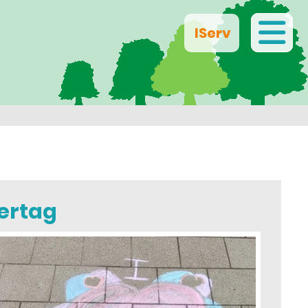
IServ
ertag