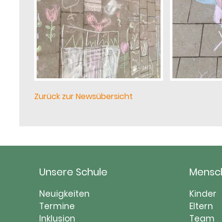
Zurück zur Newsübersicht
Unsere Schule
Mensc
Navigation
Naviga
Neuigkeiten
Kinder
überspringen
Termine
übersp
Eltern
Inklusion
Team