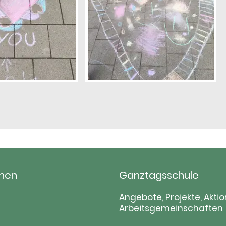
hen
Ganztagsschule
tion
Navigation
Angebote, Projekte, Aktio
Arbeitsgemeinschaften
ringen
überspringen