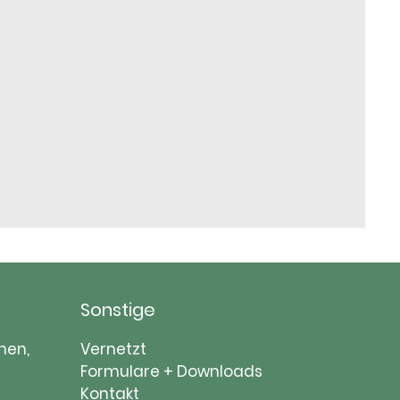
Sonstige
Navigation
nen,
Vernetzt
überspringen
Formulare + Downloads
Kontakt