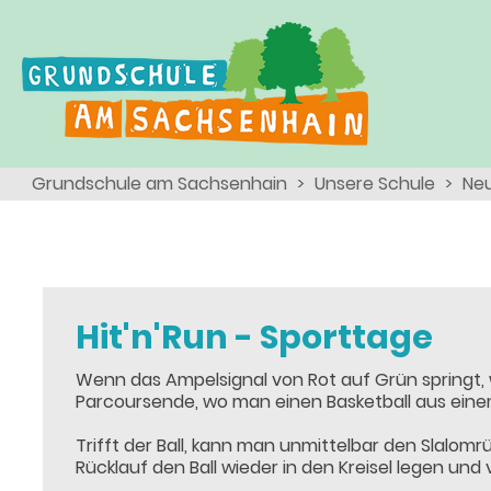
Ganztagsschule
Menschen
Team
Kinder
Schulsozialarbeit
Angebote, Projekte, Aktionen, Arbeitsgemeinschaften
Eltern
Schulseelsorge
Grundschule am Sachsenhain
Unsere Schule
Neu
Team
Wir als Arbeitgeber
Hit'n'Run - Sporttage
Wenn das Ampelsignal von Rot auf Grün springt, 
Parcoursende, wo man einen Basketball aus einem
Trifft der Ball, kann man unmittelbar den Slalom
Rücklauf den Ball wieder in den Kreisel legen und v