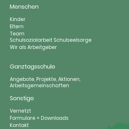
Menschen
Navigation
Kinder
überspringen
Eltern
Team
Schulsozialarbeit
Schulseelsorge
Wir als Arbeitgeber
Ganztagsschule
Navigation
Angebote, Projekte, Aktionen,
Arbeitsgemeinschaften
überspringen
Sonstige
Navigation
Vernetzt
überspringen
Formulare + Downloads
Kontakt