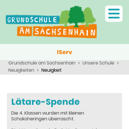
Ganztagsschule
Menschen
Team
Kinder
Schulsozialarbeit
Angebote, Projekte, Aktionen, Arbeitsgemeinschaften
Eltern
Schulseelsorge
Team
Wir als Arbeitgeber
IServ
Grundschule am Sachsenhain
Unsere Schule
Neuigkeiten
Neuigkeit
Lätare-Spende
Die 4. Klassen wurden mit kleinen
Schokoheringen überrascht.