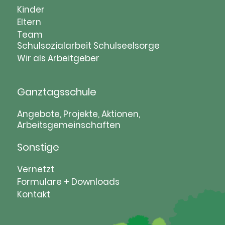
Navigation
Kinder
überspringen
Eltern
Team
Schulsozialarbeit
Schulseelsorge
Wir als Arbeitgeber
Ganztagsschule
Navigation
Angebote, Projekte, Aktionen,
Arbeitsgemeinschaften
überspringen
Sonstige
Navigation
Vernetzt
überspringen
Formulare + Downloads
Kontakt