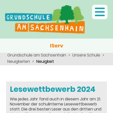
Ganztagsschule
Menschen
Team
Kinder
Schulsozialarbeit
Angebote, Projekte, Aktionen, Arbeitsgemeinschaften
Eltern
Schulseelsorge
Team
Wir als Arbeitgeber
IServ
Grundschule am Sachsenhain
Unsere Schule
Neuigkeiten
Neuigkeit
Lesewettbewerb 2024
Wie jedes Jahr fand auch in diesem Jahr am 21.
November der schulinterne Lesewettbewerb
statt. Die drei besten Leser aus den dritten und