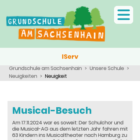
Ganztagsschule
Menschen
Team
Kinder
Schulsozialarbeit
Angebote, Projekte, Aktionen, Arbeitsgemeinschaften
Eltern
Schulseelsorge
Team
Wir als Arbeitgeber
IServ
Grundschule am Sachsenhain
Unsere Schule
Neuigkeiten
Neuigkeit
Musical-Besuch
Am 17.11.2024 war es soweit: Der Schulchor und
die Musical-AG aus dem letzten Jahr fahren mit
63 Kindern ins Musicaltheater nach Hamburg zu