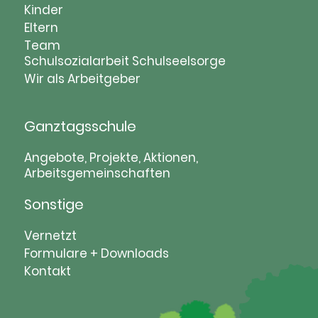
Navigation
Kinder
überspringen
Eltern
Team
Schulsozialarbeit
Schulseelsorge
Wir als Arbeitgeber
Ganztagsschule
Navigation
Angebote, Projekte, Aktionen,
Arbeitsgemeinschaften
überspringen
Sonstige
Navigation
Vernetzt
überspringen
Formulare + Downloads
Kontakt