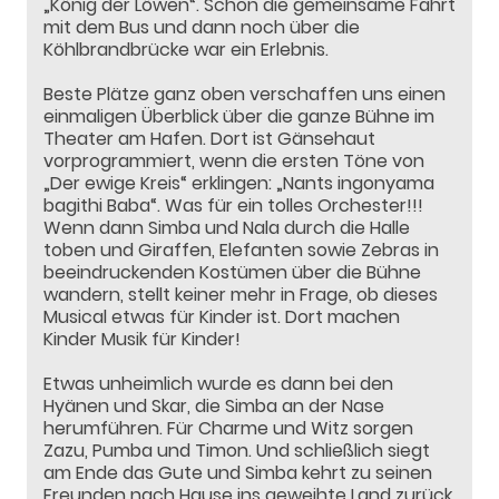
„König der Löwen“. Schon die gemeinsame Fahrt
mit dem Bus und dann noch über die
Köhlbrandbrücke war ein Erlebnis.
Beste Plätze ganz oben verschaffen uns einen
einmaligen Überblick über die ganze Bühne im
Theater am Hafen. Dort ist Gänsehaut
vorprogrammiert, wenn die ersten Töne von
„Der ewige Kreis“ erklingen: „Nants ingonyama
bagithi Baba“. Was für ein tolles Orchester!!!
Wenn dann Simba und Nala durch die Halle
toben und Giraffen, Elefanten sowie Zebras in
beeindruckenden Kostümen über die Bühne
wandern, stellt keiner mehr in Frage, ob dieses
Musical etwas für Kinder ist. Dort machen
Kinder Musik für Kinder!
Etwas unheimlich wurde es dann bei den
Hyänen und Skar, die Simba an der Nase
herumführen. Für Charme und Witz sorgen
Zazu, Pumba und Timon. Und schließlich siegt
am Ende das Gute und Simba kehrt zu seinen
Freunden nach Hause ins geweihte Land zurück.