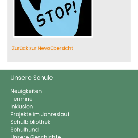
Zurück zur Newsübersicht
Unsere Schule
Navigation
Neuigkeiten
überspringen
Termine
Inklusion
Projekte im Jahreslauf
Schulbibliothek
Schulhund
Unsere Geschichte