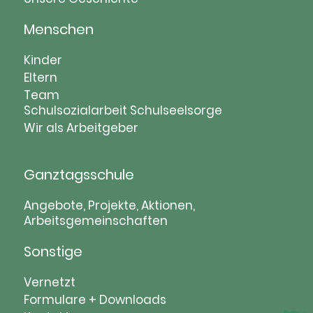
Menschen
Navigation
Kinder
überspringen
Eltern
Team
Schulsozialarbeit
Schulseelsorge
Wir als Arbeitgeber
Ganztagsschule
Navigation
Angebote, Projekte, Aktionen,
Arbeitsgemeinschaften
überspringen
Sonstige
Navigation
Vernetzt
überspringen
Formulare + Downloads