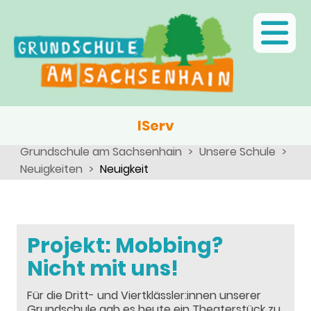
Ganztagsschule
Menschen
Team
Kinder
Schulsozialarbeit
Angebote, Projekte, Aktionen, Arbeitsgemeinschaften
Eltern
Schulseelsorge
Team
Wir als Arbeitgeber
IServ
Grundschule am Sachsenhain
Unsere Schule
Neuigkeiten
Neuigkeit
Projekt: Mobbing?
Nicht mit uns!
Für die Dritt- und Viertklässler:innen unserer
Grundschule gab es heute ein Theaterstück zu