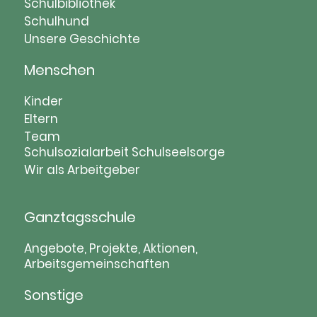
Schulbibliothek
Schulhund
Unsere Geschichte
Menschen
Navigation
Kinder
überspringen
Eltern
Team
Schulsozialarbeit
Schulseelsorge
Wir als Arbeitgeber
Ganztagsschule
Navigation
Angebote, Projekte, Aktionen,
Arbeitsgemeinschaften
überspringen
Sonstige