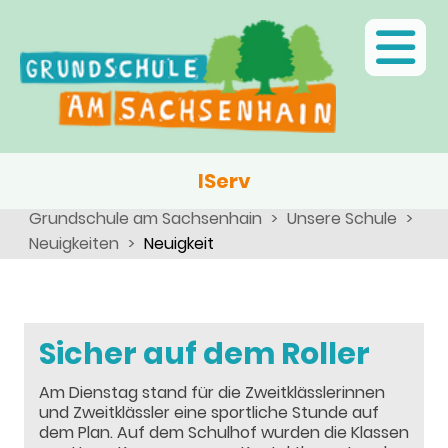
Ganztagsschule
Menschen
Team
Kinder
Schulsozialarbeit
Angebote, Projekte, Aktionen, Arbeitsgemeinschaften
Eltern
Schulseelsorge
Team
Wir als Arbeitgeber
IServ
Grundschule am Sachsenhain
Unsere Schule
Neuigkeiten
Neuigkeit
Sicher auf dem Roller
Am Dienstag stand für die Zweitklässlerinnen
und Zweitklässler eine sportliche Stunde auf
dem Plan. Auf dem Schulhof wurden die Klassen