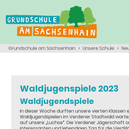
Ganztagsschule
Menschen
Team
Kinder
Schulsozialarbeit
Angebote, Projekte, Aktionen, Arbeitsgemeinschaften
Eltern
Schulseelsorge
Grundschule am Sachsenhain
Unsere Schule
Neu
Team
Wir als Arbeitgeber
Waldjugenspiele 2023
Waldjugendspiele
In dieser Woche durften unsere vierten Klassen 
Waldjugendspielen im Verdener Stadtwald wart
auf unsere „Luchse“. Die Verdener Jägerschaft org
interessanten und lebendigen Tag für die Viertkl