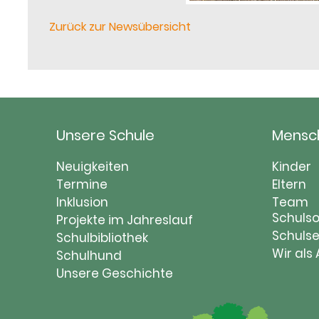
Zurück zur Newsübersicht
Unsere Schule
Mensc
Navigation
Naviga
Neuigkeiten
Kinder
überspringen
Termine
übersp
Eltern
Inklusion
Team
Schulso
Projekte im Jahreslauf
Schulse
Schulbibliothek
Wir als
Schulhund
Unsere Geschichte