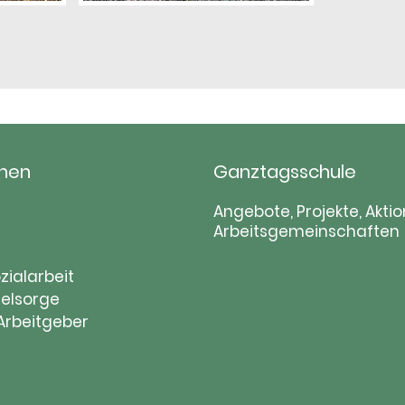
hen
Ganztagsschule
tion
Navigation
Angebote, Projekte, Aktio
Arbeitsgemeinschaften
ringen
überspringen
zialarbeit
elsorge
 Arbeitgeber