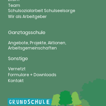
überspringen
Team
Schulsozialarbeit
Schulseelsorge
Wir als Arbeitgeber
Ganztagsschule
Navigation
Angebote, Projekte, Aktionen,
Arbeitsgemeinschaften
überspringen
Sonstige
Navigation
Vernetzt
überspringen
Formulare + Downloads
Kontakt