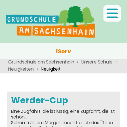
Ganztagsschule
Menschen
Team
Kinder
Schulsozialarbeit
Angebote, Projekte, Aktionen, Arbeitsgemeinschaften
Eltern
Schulseelsorge
Team
Wir als Arbeitgeber
IServ
Grundschule am Sachsenhain
Unsere Schule
Neuigkeiten
Neuigkeit
Werder-Cup
Eine Zugfahrt, die ist lustig, eine Zugfahrt, die ist
schön...
Schon früh am Morgen machte sich das "Team