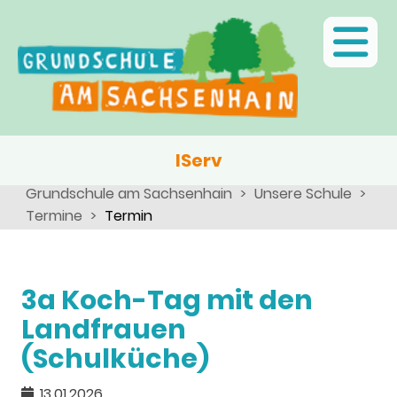
Ganztagsschule
Menschen
Team
Kinder
Schulsozialarbeit
Angebote, Projekte, Aktionen, Arbeitsgemeinschaften
Eltern
Schulseelsorge
Team
Wir als Arbeitgeber
IServ
Grundschule am Sachsenhain
Unsere Schule
Termine
Termin
3a Koch-Tag mit den
Landfrauen
(Schulküche)
13.01.2026