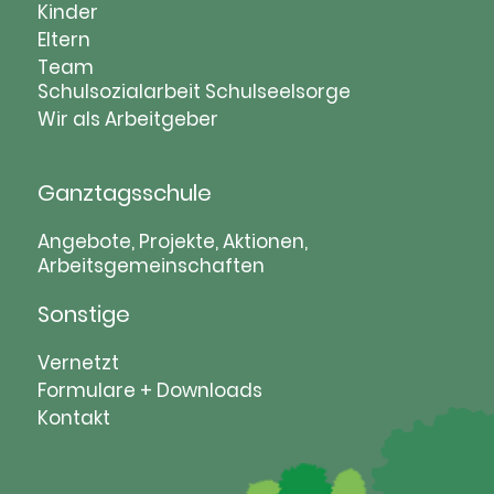
Navigation
Kinder
überspringen
Eltern
Team
Schulsozialarbeit
Schulseelsorge
Wir als Arbeitgeber
Ganztagsschule
Navigation
Angebote, Projekte, Aktionen,
Arbeitsgemeinschaften
überspringen
Sonstige
Navigation
Vernetzt
überspringen
Formulare + Downloads
Kontakt