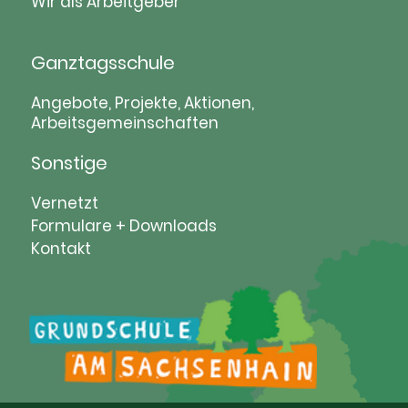
Wir als Arbeitgeber
Ganztagsschule
Navigation
Angebote, Projekte, Aktionen,
Arbeitsgemeinschaften
überspringen
Sonstige
Navigation
Vernetzt
überspringen
Formulare + Downloads
Kontakt