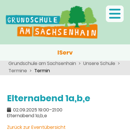
Ganztagsschule
Menschen
Team
Kinder
Schulsozialarbeit
Angebote, Projekte, Aktionen, Arbeitsgemeinschaften
Eltern
Schulseelsorge
Team
Wir als Arbeitgeber
IServ
Grundschule am Sachsenhain
Unsere Schule
Termine
Termin
Elternabend 1a,b,e
02.09.2025 19:00–21:00
Elternabend 1a,b,e
Zurück zur Eventübersicht