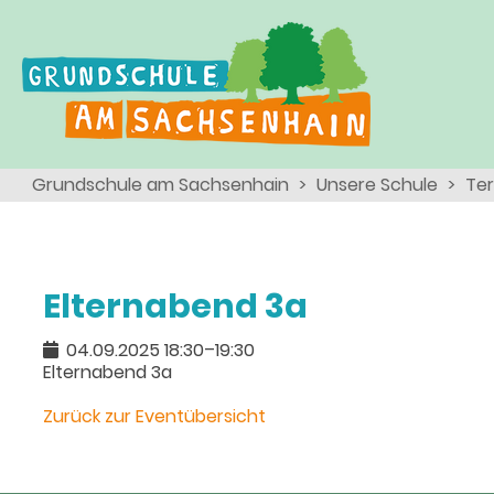
Ganztagsschule
Menschen
Team
Kinder
Schulsozialarbeit
Angebote, Projekte, Aktionen, Arbeitsgemeinschaften
Eltern
Schulseelsorge
Grundschule am Sachsenhain
Unsere Schule
Te
Team
Wir als Arbeitgeber
Elternabend 3a
04.09.2025 18:30–19:30
Elternabend 3a
Zurück zur Eventübersicht