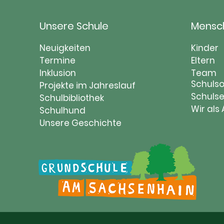
Unsere Schule
Mensc
Navigation
Naviga
Neuigkeiten
Kinder
überspringen
Termine
übersp
Eltern
Inklusion
Team
Schulso
Projekte im Jahreslauf
Schulse
Schulbibliothek
Wir als
Schulhund
Unsere Geschichte