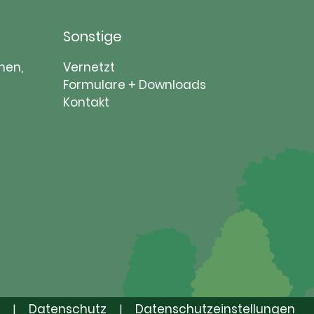
Sonstige
Navigation
nen,
Vernetzt
überspringen
Formulare + Downloads
Kontakt
Datenschutz
Datenschutzeinstellungen
|
|