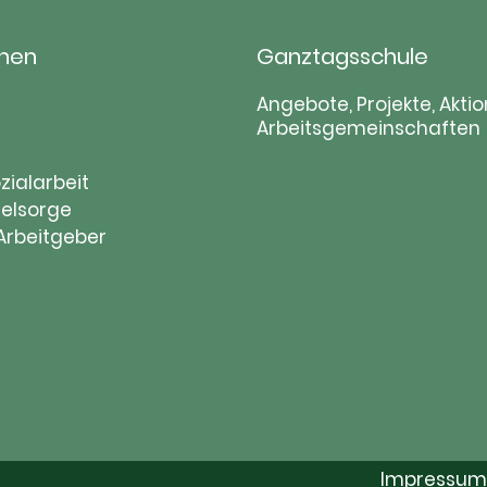
hen
Ganztagsschule
tion
Navigation
Angebote, Projekte, Aktio
Arbeitsgemeinschaften
ringen
überspringen
zialarbeit
elsorge
 Arbeitgeber
Impressum