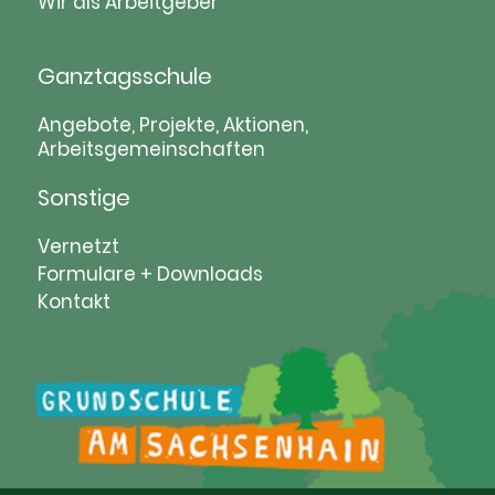
Wir als Arbeitgeber
Ganztagsschule
Navigation
Angebote, Projekte, Aktionen,
Arbeitsgemeinschaften
überspringen
Sonstige
Navigation
Vernetzt
überspringen
Formulare + Downloads
Kontakt