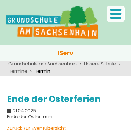
Ganztagsschule
Menschen
Team
Kinder
Schulsozialarbeit
Angebote, Projekte, Aktionen, Arbeitsgemeinschaften
Eltern
Schulseelsorge
Team
Wir als Arbeitgeber
IServ
Grundschule am Sachsenhain
Unsere Schule
Termine
Termin
Ende der Osterferien
21.04.2025
Ende der Osterferien
Zurück zur Eventübersicht