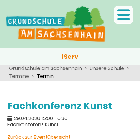
Ganztagsschule
Menschen
Team
Kinder
Schulsozialarbeit
Angebote, Projekte, Aktionen, Arbeitsgemeinschaften
Eltern
Schulseelsorge
Team
Wir als Arbeitgeber
IServ
Grundschule am Sachsenhain
Unsere Schule
Termine
Termin
Fachkonferenz Kunst
29.04.2026 15:00–16:30
Fachkonferenz Kunst
Zurück zur Eventübersicht