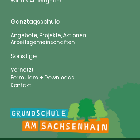
Wir als Arbeitgeber
Ganztagsschule
Navigation
Angebote, Projekte, Aktionen,
Arbeitsgemeinschaften
überspringen
Sonstige
Navigation
Vernetzt
überspringen
Formulare + Downloads
Kontakt