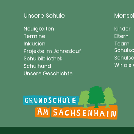
Unsere Schule
Mensc
Navigation
Naviga
Neuigkeiten
Kinder
überspringen
Termine
übersp
Eltern
Inklusion
Team
Schulso
Projekte im Jahreslauf
Schulse
Schulbibliothek
Wir als
Schulhund
Unsere Geschichte