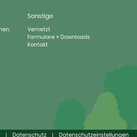
Sonstige
Navigation
nen,
Vernetzt
überspringen
Formulare + Downloads
Kontakt
Datenschutz
Datenschutzeinstellungen
|
|