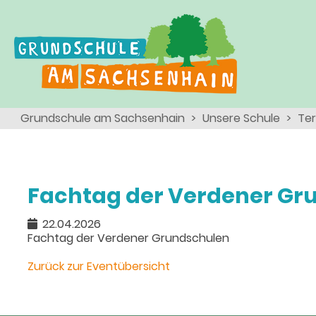
Ganztagsschule
Menschen
Team
Kinder
Schulsozialarbeit
Angebote, Projekte, Aktionen, Arbeitsgemeinschaften
Eltern
Schulseelsorge
Grundschule am Sachsenhain
Unsere Schule
Te
Team
Wir als Arbeitgeber
Fachtag der Verdener Gr
22.04.2026
Fachtag der Verdener Grundschulen
Zurück zur Eventübersicht