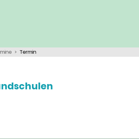
rmine
Termin
undschulen