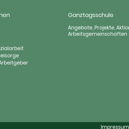
hen
Ganztagsschule
tion
Navigation
Angebote, Projekte, Aktio
Arbeitsgemeinschaften
ringen
überspringen
zialarbeit
elsorge
 Arbeitgeber
Impressum