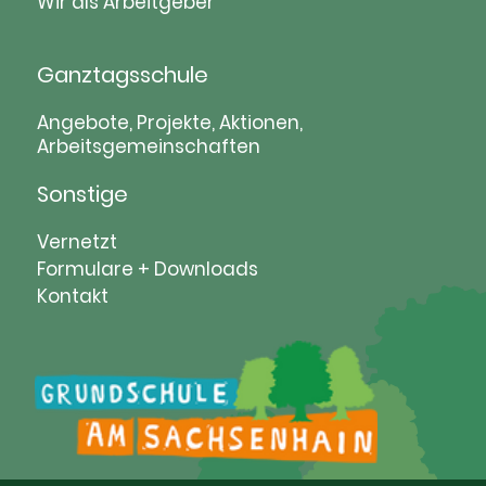
Wir als Arbeitgeber
Ganztagsschule
Navigation
Angebote, Projekte, Aktionen,
Arbeitsgemeinschaften
überspringen
Sonstige
Navigation
Vernetzt
überspringen
Formulare + Downloads
Kontakt