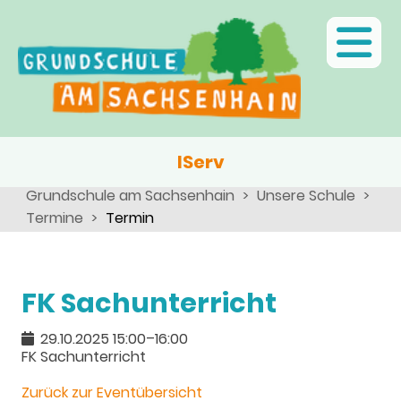
Ganztagsschule
Menschen
Team
Kinder
Schulsozialarbeit
Angebote, Projekte, Aktionen, Arbeitsgemeinschaften
Eltern
Schulseelsorge
Team
Wir als Arbeitgeber
IServ
Grundschule am Sachsenhain
Unsere Schule
Termine
Termin
FK Sachunterricht
29.10.2025 15:00–16:00
FK Sachunterricht
Zurück zur Eventübersicht