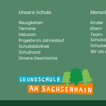
Unsere Schule
Mensc
Navigation
Naviga
Neuigkeiten
Kinder
überspringen
Termine
übersp
Eltern
Inklusion
Team
Schulso
Projekte im Jahreslauf
Schulse
Schulbibliothek
Wir als
Schulhund
Unsere Geschichte