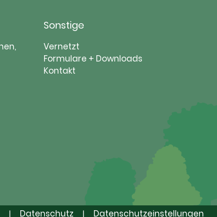
Sonstige
Navigation
nen,
Vernetzt
überspringen
Formulare + Downloads
Kontakt
Datenschutz
Datenschutzeinstellungen
|
|