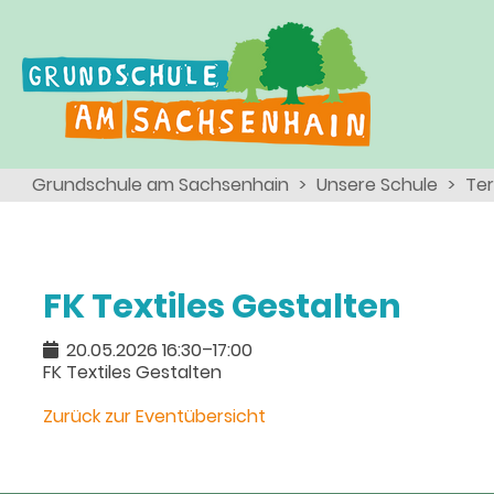
Ganztagsschule
Menschen
Team
Kinder
Schulsozialarbeit
Angebote, Projekte, Aktionen, Arbeitsgemeinschaften
Eltern
Schulseelsorge
Grundschule am Sachsenhain
Unsere Schule
Te
Team
Wir als Arbeitgeber
FK Textiles Gestalten
20.05.2026 16:30–17:00
FK Textiles Gestalten
Zurück zur Eventübersicht