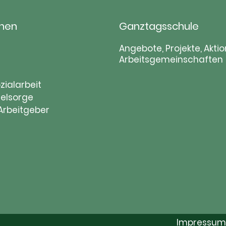
hen
Ganztagsschule
tion
Navigation
Angebote, Projekte, Aktio
Arbeitsgemeinschaften
ringen
überspringen
zialarbeit
elsorge
 Arbeitgeber
Impressum