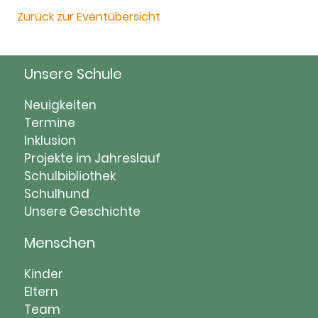
Zurück zur Eventübersicht
Unsere Schule
Navigation
Neuigkeiten
überspringen
Termine
Inklusion
Projekte im Jahreslauf
Schulbibliothek
Schulhund
Unsere Geschichte
Menschen
Navigation
Kinder
überspringen
Eltern
Team