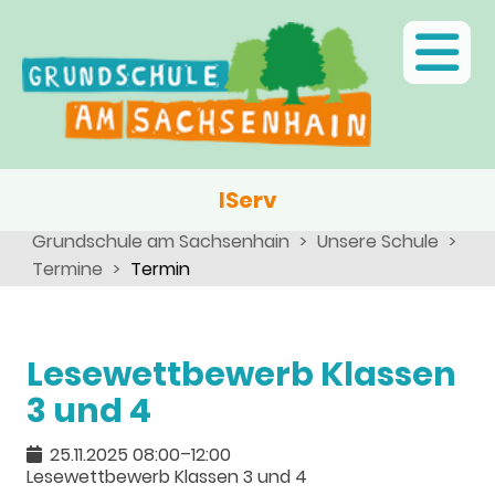
Ganztagsschule
Menschen
Team
Kinder
Schulsozialarbeit
Angebote, Projekte, Aktionen, Arbeitsgemeinschaften
Eltern
Schulseelsorge
Team
Wir als Arbeitgeber
IServ
Grundschule am Sachsenhain
Unsere Schule
Termine
Termin
Lesewettbewerb Klassen
3 und 4
25.11.2025 08:00–12:00
Lesewettbewerb Klassen 3 und 4