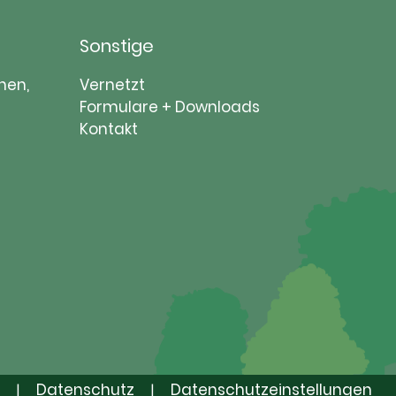
Sonstige
Navigation
nen,
Vernetzt
überspringen
Formulare + Downloads
Kontakt
Datenschutz
Datenschutzeinstellungen
|
|