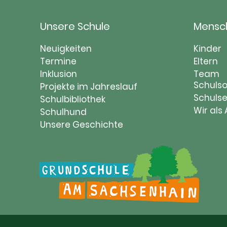
Unsere Schule
Mensc
Navigation
Naviga
Neuigkeiten
Kinder
überspringen
Termine
übersp
Eltern
Inklusion
Team
Schulso
Projekte im Jahreslauf
Schulse
Schulbibliothek
Wir als
Schulhund
Unsere Geschichte