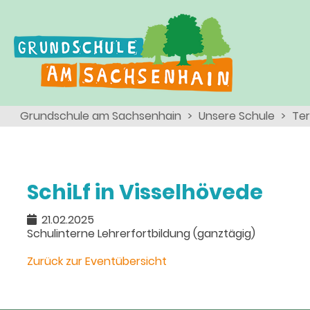
Ganztagsschule
Menschen
Team
Kinder
Schulsozialarbeit
Angebote, Projekte, Aktionen, Arbeitsgemeinschaften
Eltern
Schulseelsorge
Grundschule am Sachsenhain
Unsere Schule
Te
Team
Wir als Arbeitgeber
SchiLf in Visselhövede
21.02.2025
Schulinterne Lehrerfortbildung (ganztägig)
Zurück zur Eventübersicht