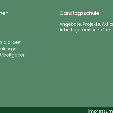
hen
Ganztagsschule
tion
Navigation
Angebote, Projekte, Aktio
Arbeitsgemeinschaften
ringen
überspringen
zialarbeit
elsorge
 Arbeitgeber
Impressum