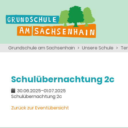
Ganztagsschule
Menschen
Team
Kinder
Schulsozialarbeit
Angebote, Projekte, Aktionen, Arbeitsgemeinschaften
Eltern
Schulseelsorge
Grundschule am Sachsenhain
Unsere Schule
Te
Team
Wir als Arbeitgeber
Schulübernachtung 2c
30.06.2025–01.07.2025
Schulübernachtung 2c
Zurück zur Eventübersicht