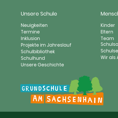
Unsere Schule
Mensc
Navigation
Naviga
Neuigkeiten
Kinder
überspringen
Termine
übersp
Eltern
Inklusion
Team
Schulso
Projekte im Jahreslauf
Schulse
Schulbibliothek
Wir als
Schulhund
Unsere Geschichte