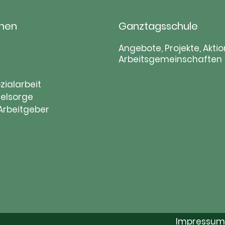
hen
Ganztagsschule
tion
Navigation
Angebote, Projekte, Aktio
Arbeitsgemeinschaften
ringen
überspringen
zialarbeit
elsorge
 Arbeitgeber
Impressum