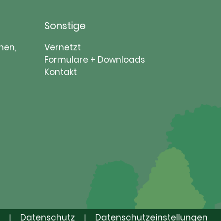
Sonstige
Navigation
nen,
Vernetzt
überspringen
Formulare + Downloads
Kontakt
Datenschutz
Datenschutzeinstellungen
|
|