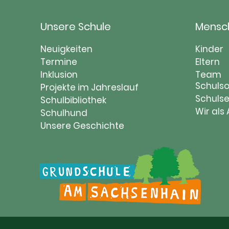
Unsere Schule
Mensc
Navigation
Naviga
Neuigkeiten
Kinder
überspringen
Termine
übersp
Eltern
Inklusion
Team
Schulso
Projekte im Jahreslauf
Schulse
Schulbibliothek
Wir als
Schulhund
Unsere Geschichte