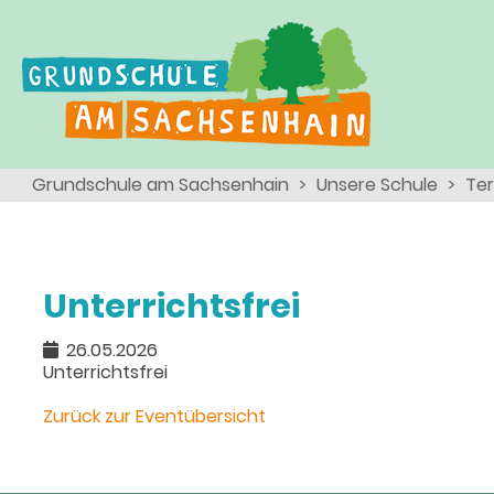
Ganztagsschule
Menschen
Team
Kinder
Schulsozialarbeit
Angebote, Projekte, Aktionen, Arbeitsgemeinschaften
Eltern
Schulseelsorge
Grundschule am Sachsenhain
Unsere Schule
Te
Team
Wir als Arbeitgeber
Unterrichtsfrei
26.05.2026
Unterrichtsfrei
Zurück zur Eventübersicht