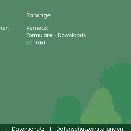
Sonstige
Navigation
nen,
Vernetzt
überspringen
Formulare + Downloads
Kontakt
Datenschutz
Datenschutzeinstellungen
|
|