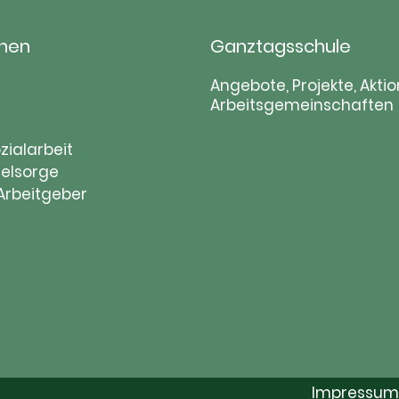
hen
Ganztagsschule
tion
Navigation
Angebote, Projekte, Aktio
Arbeitsgemeinschaften
ringen
überspringen
zialarbeit
elsorge
 Arbeitgeber
Impressum