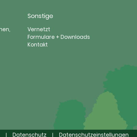
Sonstige
Navigation
nen,
Vernetzt
überspringen
Formulare + Downloads
Kontakt
Datenschutz
Datenschutzeinstellungen
|
|